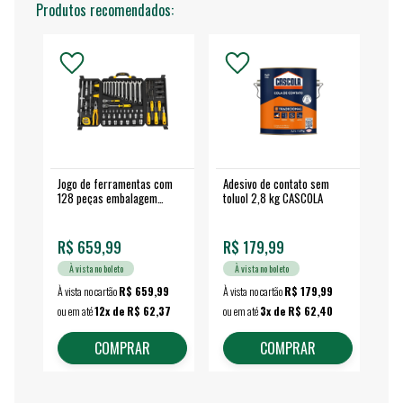
Produtos recomendados:
Jogo de ferramentas com
Adesivo de contato sem
Esm
128 peças embalagem
toluol 2,8 kg CASCOLA
4.
fechada - VONDER
EA
R$ 659,99
R$ 179,99
R$
À vista no boleto
À vista no boleto
À vista no cartão
R$ 659,99
À vista no cartão
R$ 179,99
À vi
ou em até
12x de R$ 62,37
ou em até
3x de R$ 62,40
ou 
COMPRAR
COMPRAR