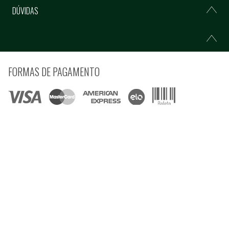
DÚVIDAS
FORMAS DE PAGAMENTO
COMPRE COM SEGURANÇA
© Copyright 2021 Ferramentas Gerais Comércio e Importação de Ferramentas e
Máquinas LTDA - Todos direitos reservados.
Rua Voluntários da Pátria, 3223 CEP: 90230-901 - Porto Alegre - RS CNPJ:
92.664.028/0001-41