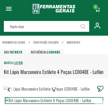
0
FERRAMENTAS GERAIS
CONSTRUÇÃO CIVIL
LÁPIS
MARCENEIRO
SKU:
1078879
REFERÊNCIA:
LC004BE
MARCA:
LUFKIN
Kit Lápis Marceneiro Estilete 4 Peças LC004BE - Lufkin