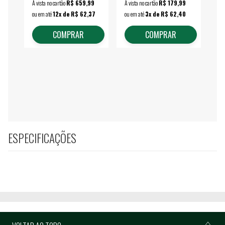
À vista no cartão
R$ 659,99
À vista no cartão
R$ 179,99
À vi
ou em até
12x de R$ 62,37
ou em até
3x de R$ 62,40
ou 
COMPRAR
COMPRAR
ESPECIFICAÇÕES