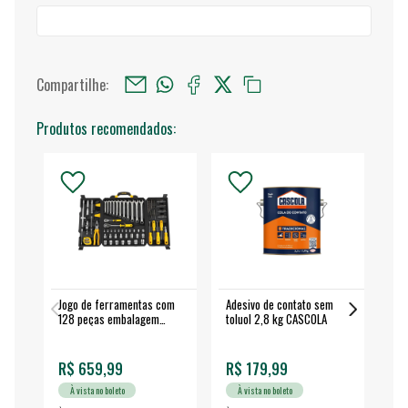
Compartilhe:
Produtos recomendados:
Jogo de ferramentas com
Adesivo de contato sem
Esm
128 peças embalagem
toluol 2,8 kg CASCOLA
4.
fechada - VONDER
EA
R$ 659,99
R$ 179,99
R$
À vista no boleto
À vista no boleto