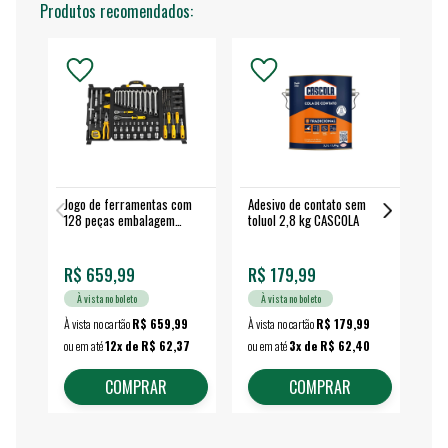
Produtos recomendados:
Jogo de ferramentas com
Adesivo de contato sem
Esm
128 peças embalagem
toluol 2,8 kg CASCOLA
4.
fechada - VONDER
EA
R$ 659,99
R$ 179,99
R$
À vista no boleto
À vista no boleto
À vista no cartão
R$ 659,99
À vista no cartão
R$ 179,99
À vi
ou em até
12x de R$ 62,37
ou em até
3x de R$ 62,40
ou 
COMPRAR
COMPRAR