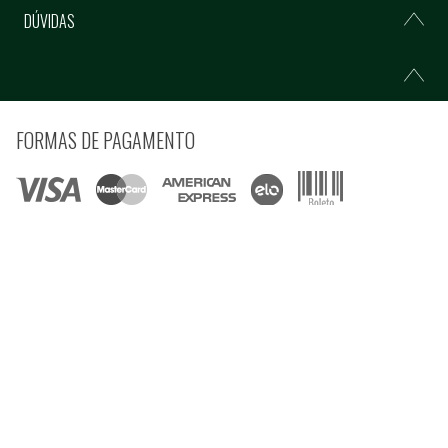
DÚVIDAS
FORMAS DE PAGAMENTO
COMPRE COM SEGURANÇA
© Copyright 2021 Ferramentas Gerais Comércio e Importação de Ferramentas e
Máquinas LTDA - Todos direitos reservados.
Rua Voluntários da Pátria, 3223 CEP: 90230-901 - Porto Alegre - RS CNPJ:
92.664.028/0001-41