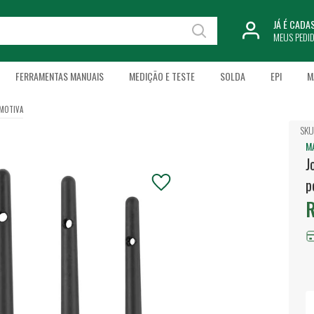
JÁ É CAD
MEUS PEDI
FERRAMENTAS MANUAIS
MEDIÇÃO E TESTE
SOLDA
EPI
M
MOTIVA
SKU
M
J
p
R