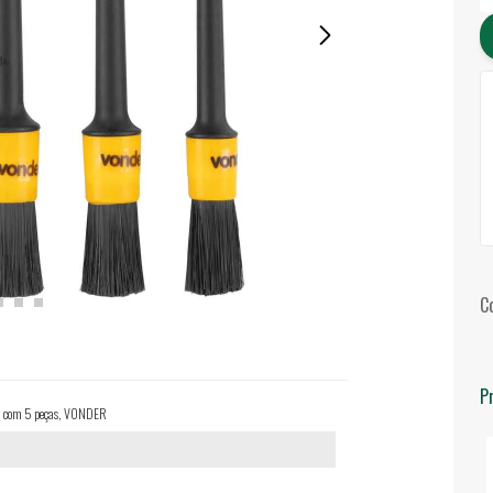
C
P
vo, com 5 peças, VONDER