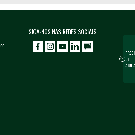
SIGA-NOS NAS REDES SOCIAIS
 do
icon-facebook
icon-social02
icon-social03
PRECI
DE
AJUD