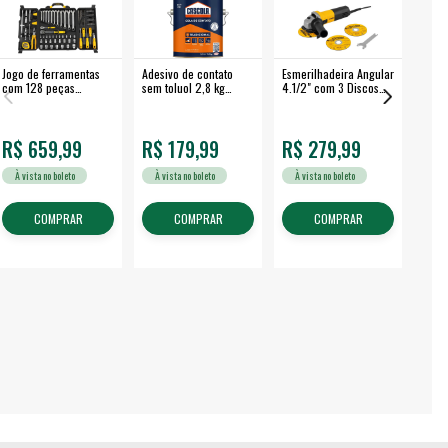
Jogo de ferramentas
Adesivo de contato
Esmerilhadeira Angular
Máqui
com 128 peças
sem toluol 2,8 kg
4.1/2" com 3 Discos
Airle
embalagem fechada -
CASCOLA
650 W EAV 650 -
350B
VONDER
VONDER
R$ 659,99
R$ 179,99
R$ 279,99
R$
À vista no boleto
À vista no boleto
À vista no boleto
À v
COMPRAR
COMPRAR
COMPRAR