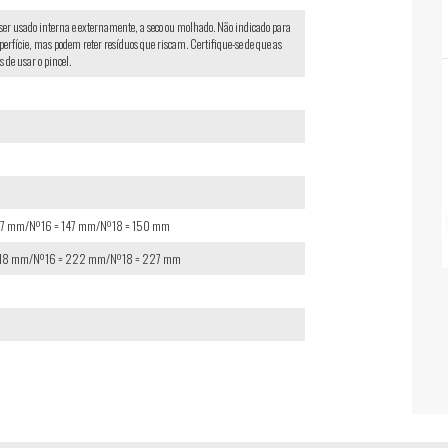
ser usado interna e externamente, a seco ou molhado. Não indicado para
erfície, mas podem reter resíduos que riscam. Certifique-se de que as
s de usar o pincel.
47 mm/Nº16 = 147 mm/Nº18 = 150 mm
218 mm/Nº16 = 222 mm/Nº18 = 227 mm