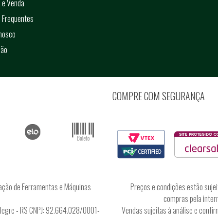
 e Venda
 Frequentes
onosco
ção
COMPRE COM SEGURANÇA
ação de Ferramentas e Máquinas
Preços e condições estão sujei
compras pela intern
Alegre - RS CNPJ: 92.664.028/0001-
Vendas sujeitas à análise e conf