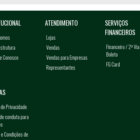
TUCIONAL
ATENDIMENTO
SERVIÇOS
FINANCEIROS
somos
Lojas
Financeiro / 2ª Via
strutura
Vendas
Boleto
he Conosco
Vendas para Empresas
FG Card
Representantes
s
AS
a de Privacidade
de conduta para
os
 e Condições de