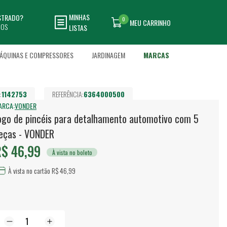
MINHAS
ASTRADO?
0
MEU CARRINHO
DOS
LISTAS
ÁQUINAS E COMPRESSORES
JARDINAGEM
MARCAS
:
1142753
REFERÊNCIA:
6364000500
ARCA:
VONDER
ogo de pincéis para detalhamento automotivo com 5
eças - VONDER
$ 46,99
À vista no boleto
À vista no cartão R$ 46,99