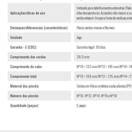
Indicado para detalhamento automotivo. Pode 
Aplicações/dicas de uso
altas temperaturas. As cerdas não riscam a sup
cerdas estejam limpas e livres de resíduos ante
Destaques/diferenciais (características)
Possui cerdas macias e flexíveis.
Unidade
Jogo
Garantia - E (CDC)
Garantia legal: 90 dias
Comprimento das cerdas
38,0 mm
Comprimento do cabo
Nº10 = 133 mm/Nº12 = 145 mm/Nº14 = 1
Comprimento total
Nº10 = 199 mm/Nº12 = 215 mm/Nº14 = 
Material dos pincéis
Cerdas em fibras sintética e cabo plástico (PP)
Número dos pincéis
Nº10, Nº12, Nº14, Nº16 e Nº18
Quantidade (peças)
5 peças