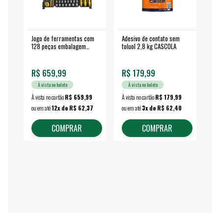
Jogo de ferramentas com
Adesivo de contato sem
Esm
128 peças embalagem
toluol 2,8 kg CASCOLA
4.
fechada - VONDER
EA
R$ 659,99
R$ 179,99
R$
À vista no boleto
À vista no boleto
À vista no cartão
R$ 659,99
À vista no cartão
R$ 179,99
À vi
ou em até
12x de R$ 62,37
ou em até
3x de R$ 62,40
ou 
COMPRAR
COMPRAR