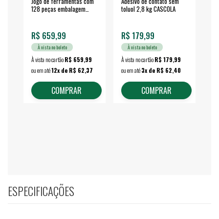
Jogo de ferramentas com
Adesivo de contato sem
Esm
128 peças embalagem
toluol 2,8 kg CASCOLA
4.
fechada - VONDER
EA
R$ 659,99
R$ 179,99
R$
À vista no boleto
À vista no boleto
À vista no cartão
R$ 659,99
À vista no cartão
R$ 179,99
À vi
ou em até
12x de R$ 62,37
ou em até
3x de R$ 62,40
ou 
COMPRAR
COMPRAR
ESPECIFICAÇÕES