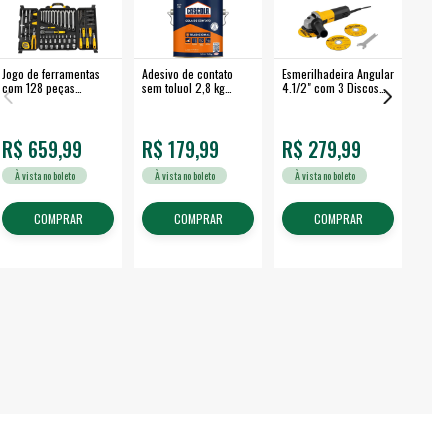
Jogo de ferramentas
Adesivo de contato
Esmerilhadeira Angular
Máqui
com 128 peças
sem toluol 2,8 kg
4.1/2" com 3 Discos
Airle
embalagem fechada -
CASCOLA
650 W EAV 650 -
350B
VONDER
VONDER
R$ 659,99
R$ 179,99
R$ 279,99
R$
À vista no boleto
À vista no boleto
À vista no boleto
À v
COMPRAR
COMPRAR
COMPRAR