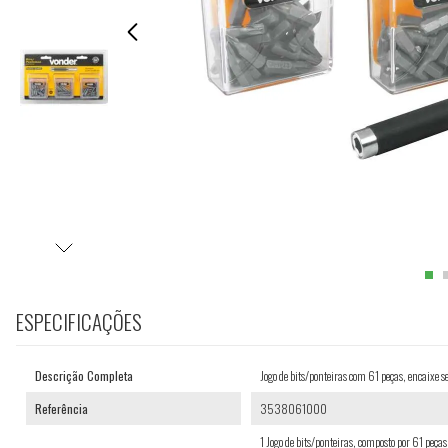
ESPECIFICAÇÕES
Descrição Completa
Jogo de bits/ponteiras com 61 peças, encaixe
Referência
3538061000
1 Jogo de bits/ponteiras, composto por 61 pe