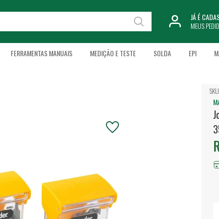
JÁ É CAD
MEUS PEDI
FERRAMENTAS MANUAIS
MEDIÇÃO E TESTE
SOLDA
EPI
M
SKU
M
J
3
R