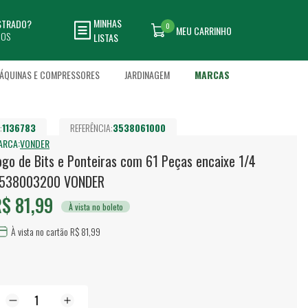
MINHAS
ASTRADO?
0
MEU CARRINHO
DOS
LISTAS
ÁQUINAS E COMPRESSORES
JARDINAGEM
MARCAS
:
1136783
REFERÊNCIA:
3538061000
ARCA:
VONDER
ogo de Bits e Ponteiras com 61 Peças encaixe 1/4
538003200 VONDER
$ 81,99
À vista no boleto
À vista no cartão R$ 81,99