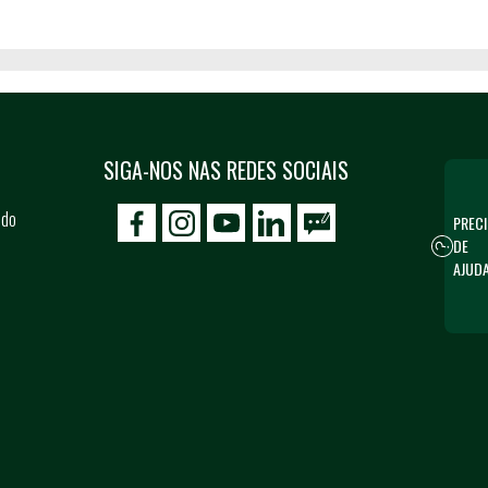
SIGA-NOS NAS REDES SOCIAIS
 do
PRECI
icon-facebook
icon-social02
icon-social03
DE
AJUD