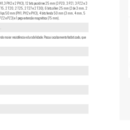
H1,3 PH2 e 2 PH3), 12 bits pozidrive 25 mm (3 PZ0, 3 PZ1, 3 PZ2 e 3
T15, 2 T20, 2 T25, 2 T27 e 2 T30), 6 bits allen 25 mm (2 de 3 mm, 2
hillips 50 mm (PH1, PH2 e PH3), 4 bits fenda 50 mm (3 mm, 4 mm, 5
Z2 e PZ3) e 1 peça extensão magnética (75 mm).
.
do maior resistência e durabilidade. Possui acabamento fosfatizado, que