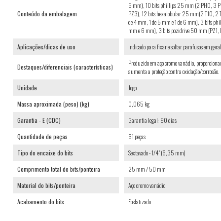
6 mm), 10 bits phillips 25 mm (2 PH0, 3 P
Conteúdo da embalagem
PZ3), 12 bits hexalobular 25 mm(2 T10, 2 
de 4 mm, 1 de 5 mm e 1 de 6 mm), 3 bits p
mm e 6 mm), 3 bits pozidrive 50 mm (PZ1, P
Aplicações/dicas de uso
Indicado para fixar e soltar parafusos em geral
Produzido em aço cromo vanádio, proporcionan
Destaques/diferenciais (características)
aumenta a proteção contra oxidação/corrosão.
Unidade
Jogo
Massa aproximada (peso) (kg)
0,065 kg
Garantia - E (CDC)
Garantia legal: 90 dias
Quantidade de peças
61 peças
Tipo do encaixe do bits
Sextavado - 1/4" (6,35 mm)
Comprimento total do bits/ponteira
25 mm / 50 mm
Material do bits/ponteira
Aço cromo vanádio
Acabamento do bits
Fosfatizado