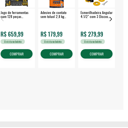
Jogo de ferramentas
Adesivo de contato
Esmerilhadeira Angular
Máqui
com 128 peças
sem toluol 2,8 kg
4.1/2" com 3 Discos
Airle
embalagem fechada -
CASCOLA
650 W EAV 650 -
350B
VONDER
VONDER
R$ 659,99
R$ 179,99
R$ 279,99
R$
À vista no boleto
À vista no boleto
À vista no boleto
À v
COMPRAR
COMPRAR
COMPRAR