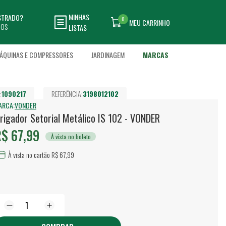
MINHAS
ASTRADO?
0
MEU CARRINHO
DOS
LISTAS
ÁQUINAS E COMPRESSORES
JARDINAGEM
MARCAS
:
1090217
REFERÊNCIA:
3198012102
ARCA:
VONDER
rrigador Setorial Metálico IS 102 - VONDER
$ 67,99
À vista no boleto
À vista no cartão R$ 67,99