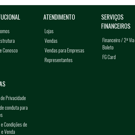
TUCIONAL
ATENDIMENTO
SERVIÇOS
FINANCEIROS
somos
Lojas
Financeiro / 2ª Via
strutura
Vendas
Boleto
he Conosco
Vendas para Empresas
FG Card
Representantes
s
AS
a de Privacidade
de conduta para
os
 e Condições de
 e Venda