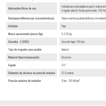
Indicado para plantações em geral, onde já exi
Aplicações/dicas de uso
irrigador setorial. Vazão aproximada: 700 litr
Destaques/diferenciais (características)
Possui anel de ajuste de distância e limitador
Unidade
Peça
Massa aproximada (peso) (kg)
0,230 kg
Garantia - E (CDC)
Garantia legal: 90 dias
Tipo de irrigador para jardim
Setorial
Material (tipo/composição)
Alumínio
Engate
1/2"
Diâmetro de alcance na pressão máxima
12,6 metros
Pressão máxima de trabalho
8 bar - 116 lbf/pol²