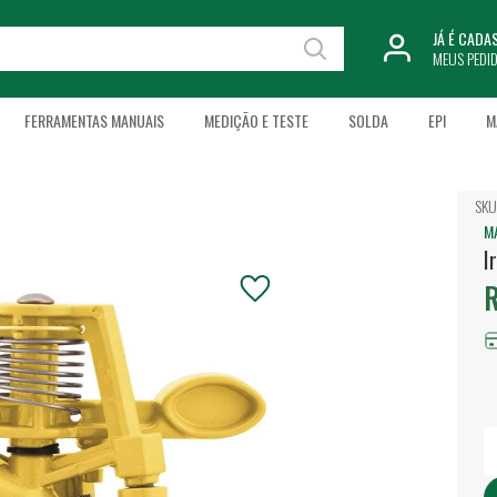
JÁ É CAD
MEUS PEDI
FERRAMENTAS MANUAIS
MEDIÇÃO E TESTE
SOLDA
EPI
M
SKU
M
I
R