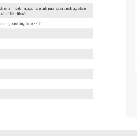
sta uma linha de irrigação fixa pronta para receber a instalação deste
os/h a 1.080 litros/h.
es para ajuste de ângulo até 360°.