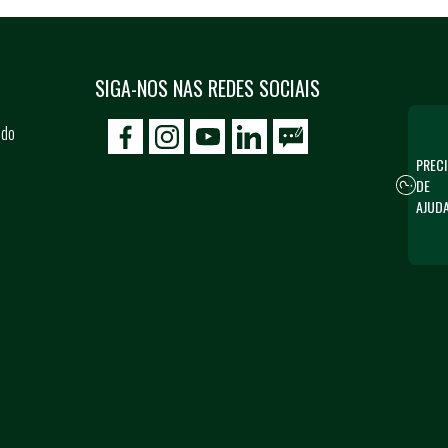
SIGA-NOS NAS REDES SOCIAIS
 do
icon-facebook
icon-social02
icon-social03
PRECI
DE
AJUD