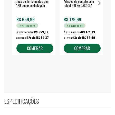
Jogo de ferramentas com
Adesivo de contato sem
Esm
128 peças embalagem
toluol 2,8 kg CASCOLA
4.
fechada - VONDER
EA
R$ 659,99
R$ 179,99
R$
À vista no boleto
À vista no boleto
À vista no cartão
R$ 659,99
À vista no cartão
R$ 179,99
À vi
ou em até
12x de R$ 62,37
ou em até
3x de R$ 62,40
ou 
COMPRAR
COMPRAR
ESPECIFICAÇÕES