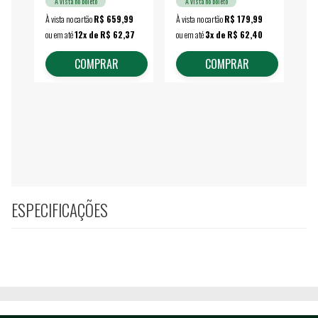
À vista no boleto
À vista no boleto
À vista no cartão
R$ 659,99
À vista no cartão
R$ 179,99
À vi
ou em até
12x de R$ 62,37
ou em até
3x de R$ 62,40
ou 
COMPRAR
COMPRAR
ESPECIFICAÇÕES