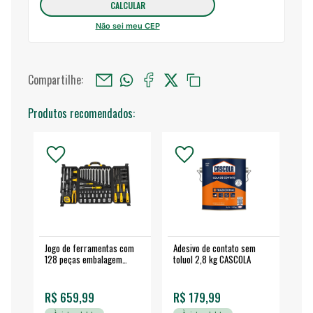
Não sei meu CEP
Compartilhe:
Produtos recomendados:
Jogo de ferramentas com
Adesivo de contato sem
Esm
128 peças embalagem
toluol 2,8 kg CASCOLA
4.
fechada - VONDER
EA
R$ 659,99
R$ 179,99
R$