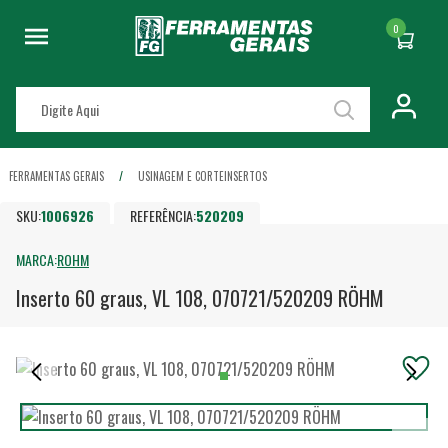
0
FERRAMENTAS GERAIS
USINAGEM E CORTE
INSERTOS
SKU:
1006926
REFERÊNCIA:
520209
MARCA:
ROHM
Inserto 60 graus, VL 108, 070721/520209 RÖHM