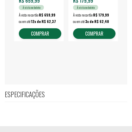
R$ 659,99
R$ 179,99
R$
À vista no boleto
À vista no boleto
À vista no cartão
R$ 659,99
À vista no cartão
R$ 179,99
À vi
ou em até
12x de R$ 62,37
ou em até
3x de R$ 62,40
ou 
COMPRAR
COMPRAR
ESPECIFICAÇÕES