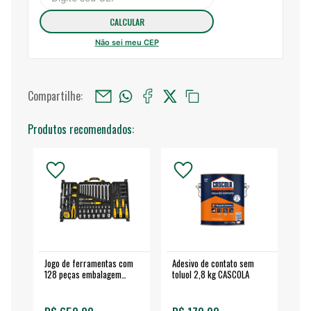
Não sei meu CEP
Compartilhe:
Produtos recomendados:
Jogo de ferramentas com
Adesivo de contato sem
Esm
128 peças embalagem
toluol 2,8 kg CASCOLA
4.
fechada - VONDER
EA