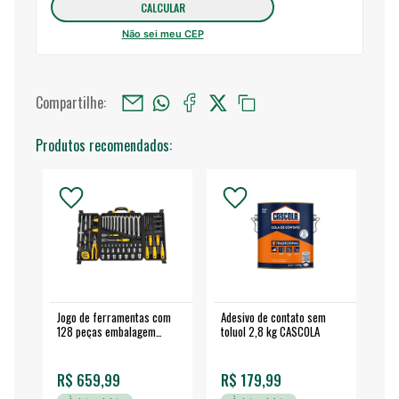
Não sei meu CEP
Compartilhe:
Produtos recomendados:
Jogo de ferramentas com
Adesivo de contato sem
Esm
128 peças embalagem
toluol 2,8 kg CASCOLA
4.
fechada - VONDER
EA
R$ 659,99
R$ 179,99
R$