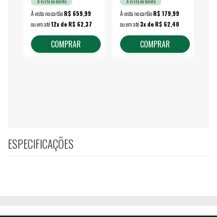
À vista no boleto
À vista no boleto
À vista no cartão
R$ 659,99
À vista no cartão
R$ 179,99
À vi
ou em até
12x de R$ 62,37
ou em até
3x de R$ 62,40
ou 
COMPRAR
COMPRAR
ESPECIFICAÇÕES