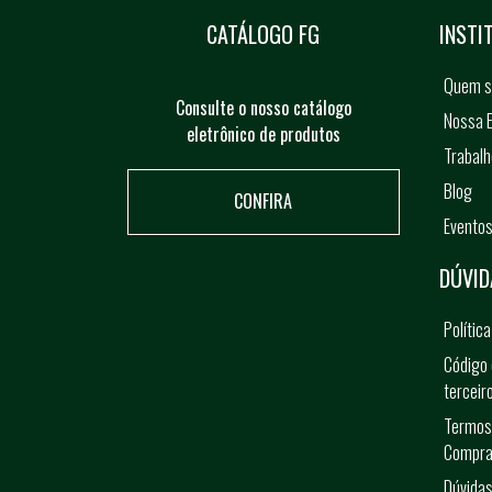
CATÁLOGO FG
INSTI
Quem 
Consulte o nosso catálogo
Nossa E
eletrônico de produtos
Trabal
Blog
CONFIRA
Evento
DÚVID
Polític
Código 
terceir
Termos
Compra
Dúvidas