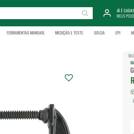
JÁ É CAD
MEUS PEDI
FERRAMENTAS MANUAIS
MEDIÇÃO E TESTE
SOLDA
EPI
M
SKU
M
G
R