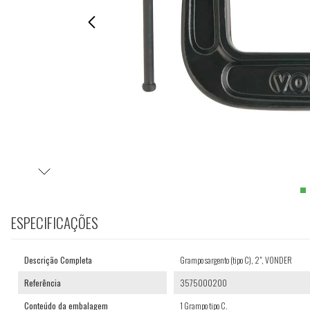
ESPECIFICAÇÕES
Descrição Completa
Grampo sargento (tipo C), 2", VONDER
Referência
3575000200
Conteúdo da embalagem
1 Grampo tipo C.