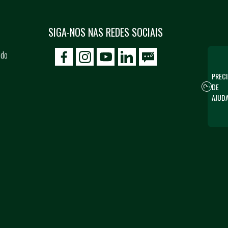
SIGA-NOS NAS REDES SOCIAIS
 do
icon-facebook
icon-social02
icon-social03
PRECI
DE
AJUD