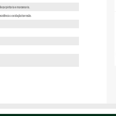
 de carpintaria e marcenaria.
istência a oxidação/corrosão.