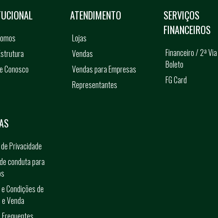
TUCIONAL
ATENDIMENTO
SERVIÇOS
FINANCEIROS
somos
Lojas
Financeiro / 2ª Via
strutura
Vendas
Boleto
he Conosco
Vendas para Empresas
FG Card
Representantes
s
AS
a de Privacidade
de conduta para
os
 e Condições de
 e Venda
 Frequentes