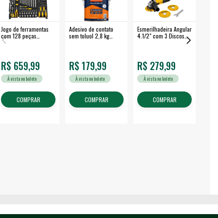
Jogo de ferramentas
Adesivo de contato
Esmerilhadeira Angular
Máqui
com 128 peças
sem toluol 2,8 kg
4.1/2" com 3 Discos
Airle
embalagem fechada -
CASCOLA
650 W EAV 650 -
350B
VONDER
VONDER
R$ 659,99
R$ 179,99
R$ 279,99
R$
À vista no boleto
À vista no boleto
À vista no boleto
À v
COMPRAR
COMPRAR
COMPRAR