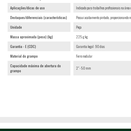
Aplicações/dicas de uso
Indicado para trabalhos profissionais na área
Destaques/diferenciais (características)
Possui acabamento pintado, proporcionando res
Unidade
Peça
Massa aproximada (peso) (kg)
225 g kg
Garantia - E (CDC)
Garantia legal: 90 dias
Material do grampo
Ferro nodular
Capacidade máxima de abertura do
2" - 50 mm
grampo