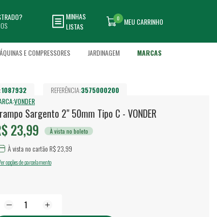
MINHAS
ASTRADO?
0
MEU CARRINHO
DOS
LISTAS
ÁQUINAS E COMPRESSORES
JARDINAGEM
MARCAS
:
1087932
REFERÊNCIA:
3575000200
ARCA:
VONDER
rampo Sargento 2" 50mm Tipo C - VONDER
$ 23,99
À vista no boleto
À vista no cartão R$ 23,99
Ver opções de parcelamento