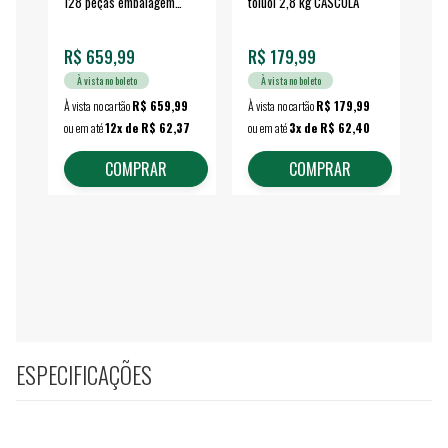
128 peças embalagem
toluol 2,8 kg CASCOLA
4.
fechada - VONDER
EA
R$ 659,99
R$ 179,99
R$
À vista no boleto
À vista no boleto
À vista no cartão
R$ 659,99
À vista no cartão
R$ 179,99
À vi
ou em até
12x de R$ 62,37
ou em até
3x de R$ 62,40
ou 
COMPRAR
COMPRAR
ESPECIFICAÇÕES