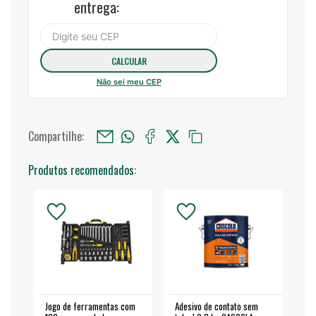
entrega:
Não sei meu CEP
Compartilhe:
Produtos recomendados:
Jogo de ferramentas com
Adesivo de contato sem
Esm