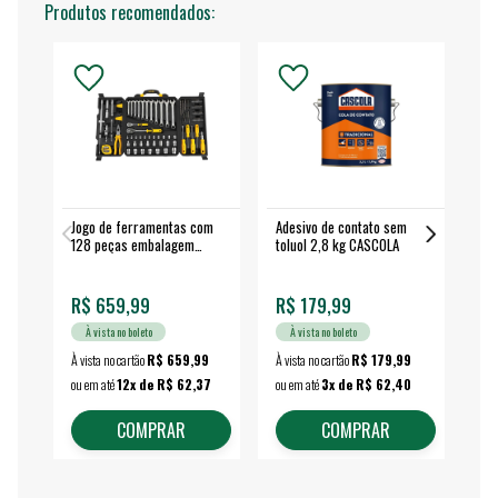
Produtos recomendados:
Jogo de ferramentas com
Adesivo de contato sem
Esm
128 peças embalagem
toluol 2,8 kg CASCOLA
4.
fechada - VONDER
EA
R$ 659,99
R$ 179,99
R$
À vista no boleto
À vista no boleto
À vista no cartão
R$ 659,99
À vista no cartão
R$ 179,99
À vi
ou em até
12x de R$ 62,37
ou em até
3x de R$ 62,40
ou 
COMPRAR
COMPRAR