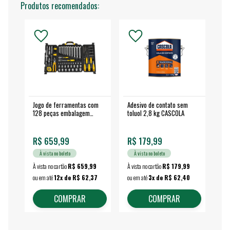
Produtos recomendados:
Jogo de ferramentas com
Adesivo de contato sem
Esm
128 peças embalagem
toluol 2,8 kg CASCOLA
4.
fechada - VONDER
EA
R$ 659,99
R$ 179,99
R$
À vista no boleto
À vista no boleto
À vista no cartão
R$ 659,99
À vista no cartão
R$ 179,99
À vi
ou em até
12x de R$ 62,37
ou em até
3x de R$ 62,40
ou 
COMPRAR
COMPRAR