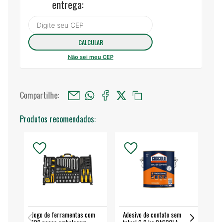
entrega:
Não sei meu CEP
Compartilhe:
Produtos recomendados:
Jogo de ferramentas com
Adesivo de contato sem
Esm