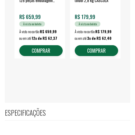
128 peças embalagem
toluol 2,8 kg CASCOLA
4.
fechada - VONDER
EA
R$ 659,99
R$ 179,99
R$
À vista no boleto
À vista no boleto
À vista no cartão
R$ 659,99
À vista no cartão
R$ 179,99
À vi
ou em até
12x de R$ 62,37
ou em até
3x de R$ 62,40
ou 
COMPRAR
COMPRAR
ESPECIFICAÇÕES