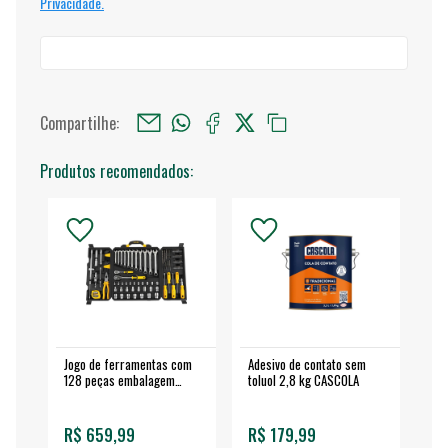
Privacidade.
Compartilhe:
Produtos recomendados:
Jogo de ferramentas com
Adesivo de contato sem
Esm
128 peças embalagem
toluol 2,8 kg CASCOLA
4.
fechada - VONDER
EA
R$ 659,99
R$ 179,99
R$