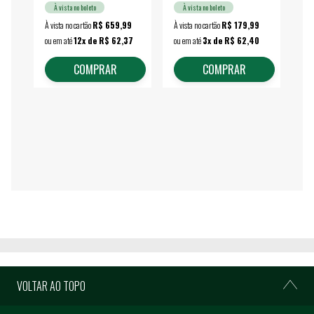
À vista no boleto
À vista no boleto
À vista no cartão
R$ 659,99
À vista no cartão
R$ 179,99
À vi
ou em até
12x de R$ 62,37
ou em até
3x de R$ 62,40
ou 
COMPRAR
COMPRAR
VOLTAR AO TOPO