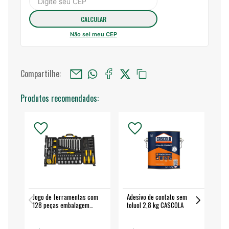
Não sei meu CEP
Compartilhe:
Produtos recomendados:
Jogo de ferramentas com
Adesivo de contato sem
Esm
128 peças embalagem
toluol 2,8 kg CASCOLA
4.
fechada - VONDER
EA