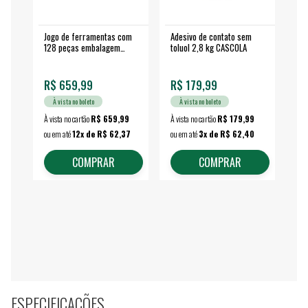
Jogo de ferramentas com
Adesivo de contato sem
Esm
128 peças embalagem
toluol 2,8 kg CASCOLA
4.
fechada - VONDER
EA
R$ 659,99
R$ 179,99
R$
À vista no boleto
À vista no boleto
À vista no cartão
R$ 659,99
À vista no cartão
R$ 179,99
À vi
ou em até
12x de R$ 62,37
ou em até
3x de R$ 62,40
ou 
COMPRAR
COMPRAR
ESPECIFICAÇÕES