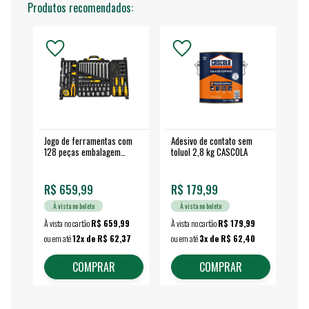
Produtos recomendados:
Jogo de ferramentas com
Adesivo de contato sem
Esm
128 peças embalagem
toluol 2,8 kg CASCOLA
4.
fechada - VONDER
EA
R$ 659,99
R$ 179,99
R$
À vista no boleto
À vista no boleto
À vista no cartão
R$ 659,99
À vista no cartão
R$ 179,99
À vi
ou em até
12x de R$ 62,37
ou em até
3x de R$ 62,40
ou 
COMPRAR
COMPRAR