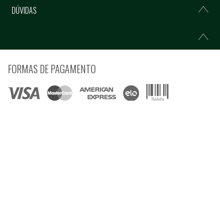
DÚVIDAS
FORMAS DE PAGAMENTO
COMPRE COM SEGURANÇA
© Copyright 2021 Ferramentas Gerais Comércio e Importação de Ferramentas e
Máquinas LTDA - Todos direitos reservados.
Rua Voluntários da Pátria, 3223 CEP: 90230-901 - Porto Alegre - RS CNPJ:
92.664.028/0001-41