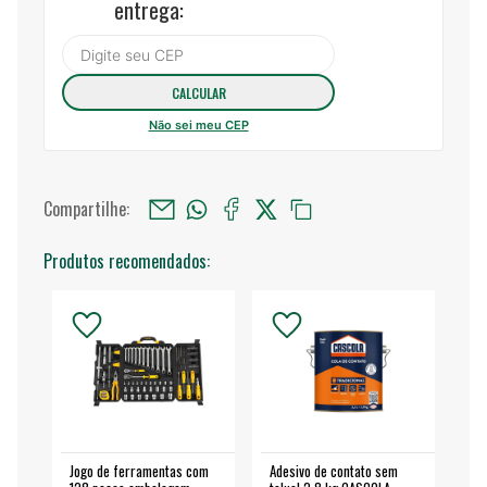
entrega:
Não sei meu CEP
Compartilhe:
Produtos recomendados:
Jogo de ferramentas com
Adesivo de contato sem
Esm