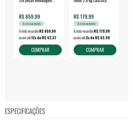
128 peças embalagem
toluol 2,8 kg CASCOLA
4.
fechada - VONDER
EA
R$ 659,99
R$ 179,99
R$
À vista no boleto
À vista no boleto
À vista no cartão
R$ 659,99
À vista no cartão
R$ 179,99
À vi
ou em até
12x de R$ 62,37
ou em até
3x de R$ 62,40
ou 
COMPRAR
COMPRAR
ESPECIFICAÇÕES