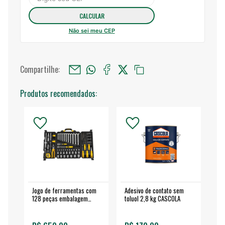
Não sei meu CEP
Compartilhe:
Produtos recomendados:
Jogo de ferramentas com
Adesivo de contato sem
Esm
128 peças embalagem
toluol 2,8 kg CASCOLA
4.
fechada - VONDER
EA