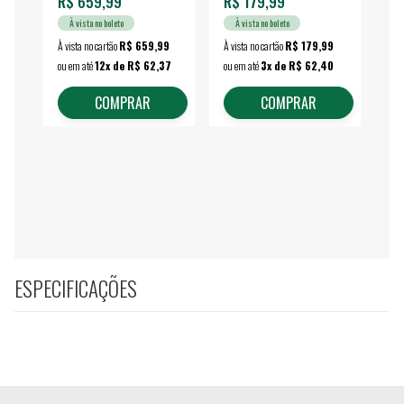
R$ 659,99
R$ 179,99
R$
À vista no boleto
À vista no boleto
À vista no cartão
R$ 659,99
À vista no cartão
R$ 179,99
À vi
ou em até
12x de R$ 62,37
ou em até
3x de R$ 62,40
ou 
COMPRAR
COMPRAR
ESPECIFICAÇÕES