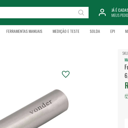
JÁ É CAD
MEUS PEDI
FERRAMENTAS MANUAIS
MEDIÇÃO E TESTE
SOLDA
EPI
M
SKU
M
F
6
R