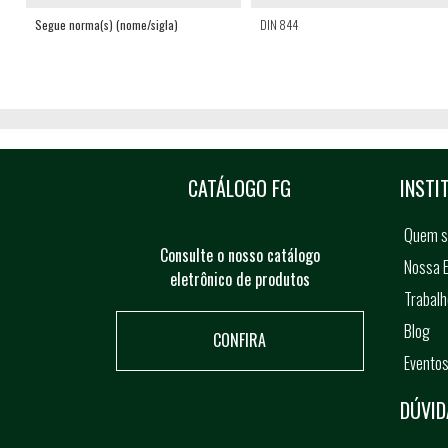
Segue norma(s) (nome/sigla)
DIN 844
CATÁLOGO FG
INSTI
Quem 
Consulte o nosso catálogo
Nossa E
eletrônico de produtos
Trabal
Blog
CONFIRA
Evento
DÚVID