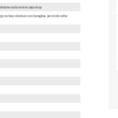
, desbaste e acabamento em peças de aço.
carga nas facas individuais mais homogênea, permitindo melhor