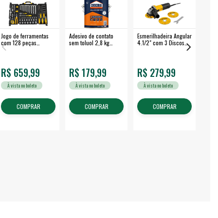
Jogo de ferramentas
Adesivo de contato
Esmerilhadeira Angular
Máqui
com 128 peças
sem toluol 2,8 kg
4.1/2" com 3 Discos
Airle
embalagem fechada -
CASCOLA
650 W EAV 650 -
350B
VONDER
VONDER
R$ 659,99
R$ 179,99
R$ 279,99
R$
À vista no boleto
À vista no boleto
À vista no boleto
À v
COMPRAR
COMPRAR
COMPRAR