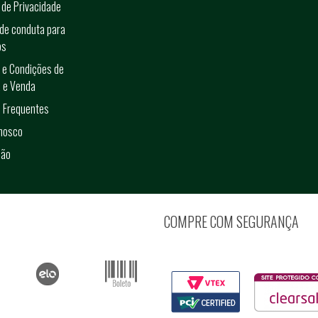
a de Privacidade
de conduta para
os
 e Condições de
 e Venda
 Frequentes
onosco
ção
COMPRE COM SEGURANÇA