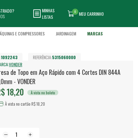
MINHAS
ASTRADO?
0
MEU CARRINHO
DOS
LISTAS
ÁQUINAS E COMPRESSORES
JARDINAGEM
MARCAS
:
1092243
REFERÊNCIA:
5315060000
ARCA:
VONDER
resa de Topo em Aço Rápido com 4 Cortes DIN 844A
,0mm - VONDER
$ 18,20
À vista no boleto
À vista no cartão R$ 18,20