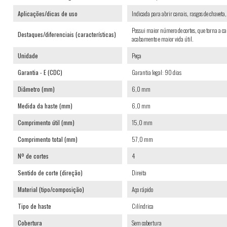
Aplicações/dicas de uso
Indicada para abrir canais, rasgos de chaveta
Possui maior número de cortes, que torna a 
Destaques/diferenciais (características)
acabamento e maior vida útil.
Unidade
Peça
Garantia - E (CDC)
Garantia legal: 90 dias
Diâmetro (mm)
6,0 mm
Medida da haste (mm)
6,0 mm
Comprimento útil (mm)
15,0 mm
Comprimento total (mm)
57,0 mm
Nº de cortes
4
Sentido de corte (direção)
Direita
Material (tipo/composição)
Aço rápido
Tipo de haste
Cilíndrica
Cobertura
Sem cobertura