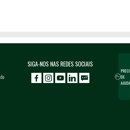
SIGA-NOS NAS REDES SOCIAIS
PRECI
 do
DE
icon-facebook
icon-social02
icon-social03
AJUD