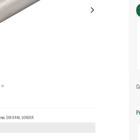
C
P
 cortes, DIN 844A, VONDER