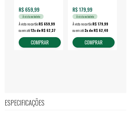
R$ 659,99
R$ 179,99
R$
À vista no boleto
À vista no boleto
À vista no cartão
R$ 659,99
À vista no cartão
R$ 179,99
À vi
ou em até
12x de R$ 62,37
ou em até
3x de R$ 62,40
ou 
COMPRAR
COMPRAR
ESPECIFICAÇÕES