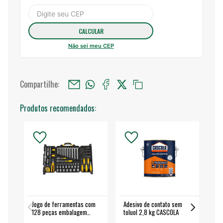
Não sei meu CEP
Compartilhe:
Produtos recomendados:
Jogo de ferramentas com
Adesivo de contato sem
Esm
128 peças embalagem
toluol 2,8 kg CASCOLA
4.
fechada - VONDER
EA