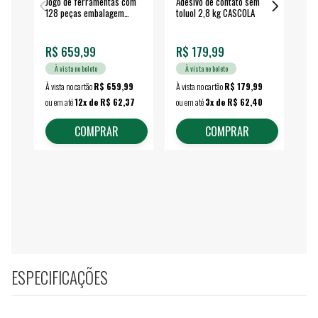
Jogo de ferramentas com
Adesivo de contato sem
Esm
128 peças embalagem
toluol 2,8 kg CASCOLA
4.
fechada - VONDER
EA
R$ 659,99
R$ 179,99
R$
À vista no boleto
À vista no boleto
À vista no cartão
R$ 659,99
À vista no cartão
R$ 179,99
À vi
ou em até
12x de R$ 62,37
ou em até
3x de R$ 62,40
ou 
COMPRAR
COMPRAR
ESPECIFICAÇÕES