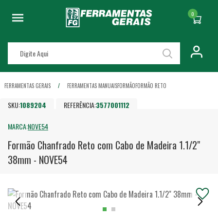
0
FERRAMENTAS GERAIS
FERRAMENTAS MANUAIS
FORMÃO
FORMÃO RETO
SKU:
1089204
REFERÊNCIA:
3577001112
MARCA:
NOVE54
Formão Chanfrado Reto com Cabo de Madeira 1.1/2"
38mm - NOVE54