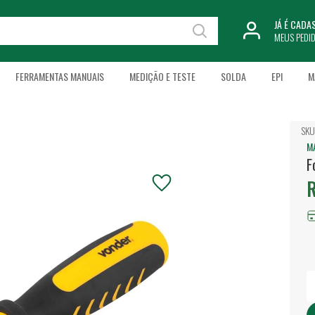
JÁ É CAD
MEUS PEDI
FERRAMENTAS MANUAIS
MEDIÇÃO E TESTE
SOLDA
EPI
M
SKU
M
F
R