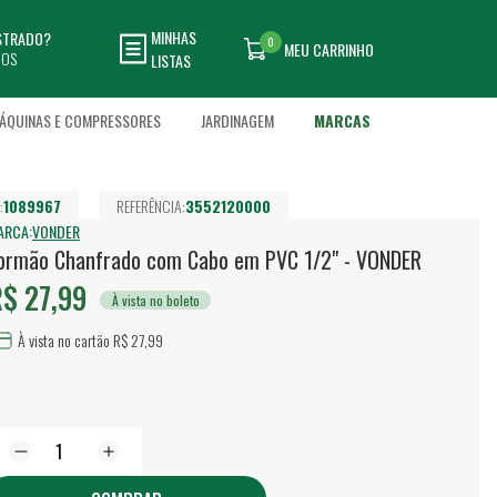
MINHAS
ASTRADO?
0
MEU CARRINHO
DOS
LISTAS
ÁQUINAS E COMPRESSORES
JARDINAGEM
MARCAS
:
1089967
REFERÊNCIA:
3552120000
ARCA:
VONDER
ormão Chanfrado com Cabo em PVC 1/2" - VONDER
$ 27,99
À vista no boleto
À vista no cartão R$ 27,99