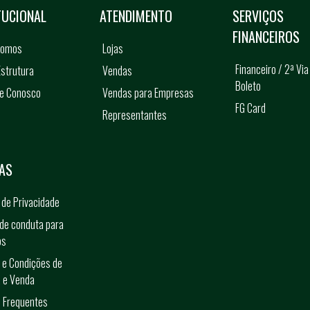
TUCIONAL
ATENDIMENTO
SERVIÇOS
FINANCEIROS
somos
Lojas
Financeiro / 2ª Via
strutura
Vendas
Boleto
he Conosco
Vendas para Empresas
FG Card
Representantes
s
AS
a de Privacidade
de conduta para
os
 e Condições de
 e Venda
 Frequentes