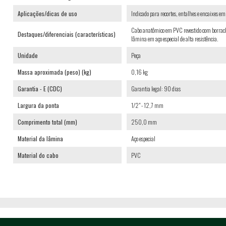
Aplicações/dicas de uso
Indicado para recortes, entalhes e encaixes e
Cabo anatômico em PVC revestido com borracha
Destaques/diferenciais (características)
lâmina em aço especial de alta resistência.
Unidade
Peça
Massa aproximada (peso) (kg)
0,16 kg
Garantia - E (CDC)
Garantia legal: 90 dias
Largura da ponta
1/2" - 12,7 mm
Comprimento total (mm)
250,0 mm
Material da lâmina
Aço especial
Material do cabo
PVC