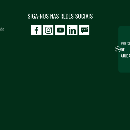
SIGA-NOS NAS REDES SOCIAIS
 do
icon-facebook
icon-social02
icon-social03
PRECI
DE
AJUD