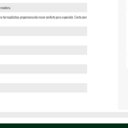
m madeira.
 termoplástica proporcionando maior conforto para o operador. Conta com