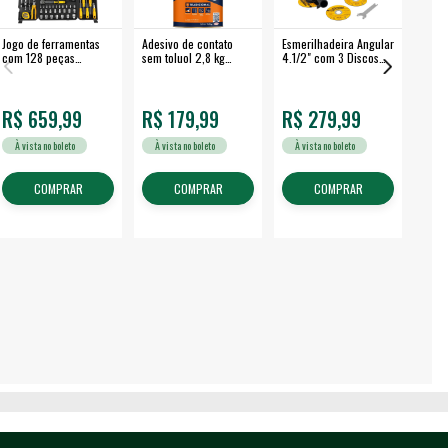
Jogo de ferramentas
Adesivo de contato
Esmerilhadeira Angular
Máqui
com 128 peças
sem toluol 2,8 kg
4.1/2" com 3 Discos
Airle
embalagem fechada -
CASCOLA
650 W EAV 650 -
350B
VONDER
VONDER
R$ 659,99
R$ 179,99
R$ 279,99
R$
À vista no boleto
À vista no boleto
À vista no boleto
À v
COMPRAR
COMPRAR
COMPRAR