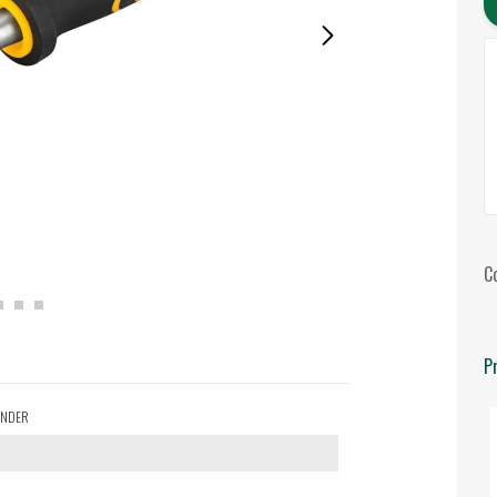
C
P
VONDER