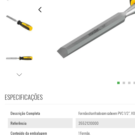
ESPECIFICAÇÕES
Descrição Completa
Formão chanfrado com cabo em PVC 1/2", 
Referência
3552120000
Conteúdo da embalagem
1 Formão.