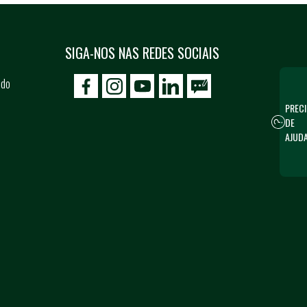
SIGA-NOS NAS REDES SOCIAIS
 do
icon-facebook
icon-social02
icon-social03
PRECI
DE
AJUD