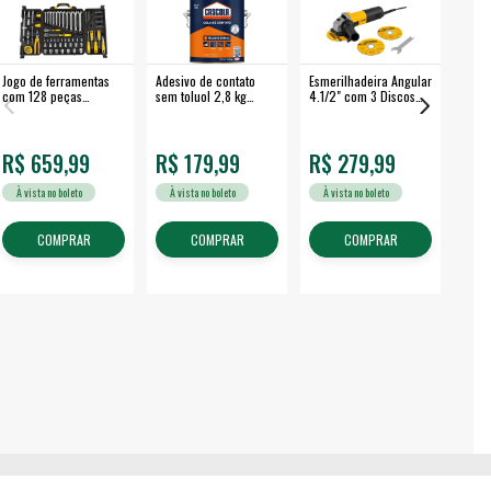
Jogo de ferramentas
Adesivo de contato
Esmerilhadeira Angular
Máqui
com 128 peças
sem toluol 2,8 kg
4.1/2" com 3 Discos
Airle
embalagem fechada -
CASCOLA
650 W EAV 650 -
350B
VONDER
VONDER
R$ 659,99
R$ 179,99
R$ 279,99
R$
À vista no boleto
À vista no boleto
À vista no boleto
À v
COMPRAR
COMPRAR
COMPRAR