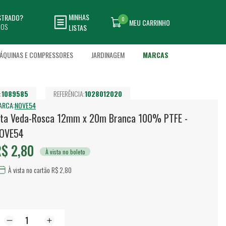
MINHAS
ASTRADO?
0
MEU CARRINHO
DOS
LISTAS
ÁQUINAS E COMPRESSORES
JARDINAGEM
MARCAS
:
1089585
REFERÊNCIA:
1028012020
ARCA:
NOVE54
ita Veda-Rosca 12mm x 20m Branca 100% PTFE -
OVE54
$ 2,80
À vista no boleto
À vista no cartão R$ 2,80