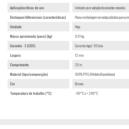
Aplicações/dicas de uso
Indicada para vedação de conexões roscadas.
Destaques/diferenciais (características)
Possui embalagem em estojo plástico que aument
Unidade
Peça
Massa aproximada (peso) (kg)
0.01 kg
Garantia - E (CDC)
Garantia legal: 90 dias
Largura
12 mm
Comprimento
20 m
Material (tipo/composição)
100% PTFE (Politetrafluoretileno)
Cor
Branca
Temperatura de trabalho (°C)
- 90°C a + 240°C