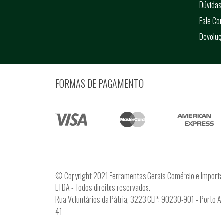
Dúvidas
Fale C
Devolu
FORMAS DE PAGAMENTO
© Copyright 2021 Ferramentas Gerais Comércio e Import
LTDA - Todos direitos reservados.
Rua Voluntários da Pátria, 3223 CEP: 90230-901 - Porto 
41