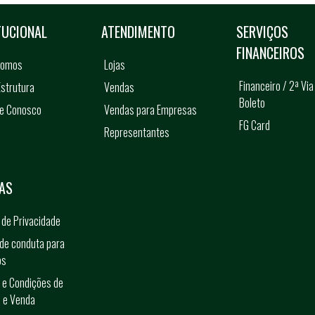
TUCIONAL
ATENDIMENTO
SERVIÇOS
FINANCEIROS
somos
Lojas
Financeiro / 2ª Via
strutura
Vendas
Boleto
he Conosco
Vendas para Empresas
FG Card
Representantes
s
AS
a de Privacidade
de conduta para
os
 e Condições de
 e Venda