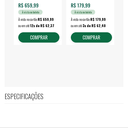
R$ 659,99
R$ 179,99
R$
À vista no boleto
À vista no boleto
À vista no cartão
R$ 659,99
À vista no cartão
R$ 179,99
À vi
ou em até
12x de R$ 62,37
ou em até
3x de R$ 62,40
ou 
COMPRAR
COMPRAR
ESPECIFICAÇÕES