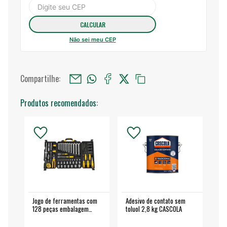
Não sei meu CEP
Compartilhe:
Produtos recomendados:
Jogo de ferramentas com
Adesivo de contato sem
Esm
128 peças embalagem
toluol 2,8 kg CASCOLA
4.
fechada - VONDER
EA