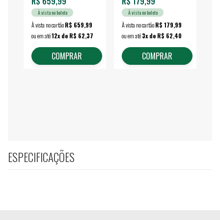
R$ 659,99
R$ 179,99
R$
À vista no boleto
À vista no boleto
À vista no cartão
R$ 659,99
À vista no cartão
R$ 179,99
À vi
ou em até
12x de R$ 62,37
ou em até
3x de R$ 62,40
ou 
COMPRAR
COMPRAR
ESPECIFICAÇÕES