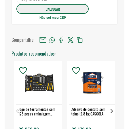
Não sei meu CEP
Compartilhe:
Produtos recomendados:
Jogo de ferramentas com
Adesivo de contato sem
Esm
128 peças embalagem
toluol 2,8 kg CASCOLA
4.
fechada - VONDER
EA