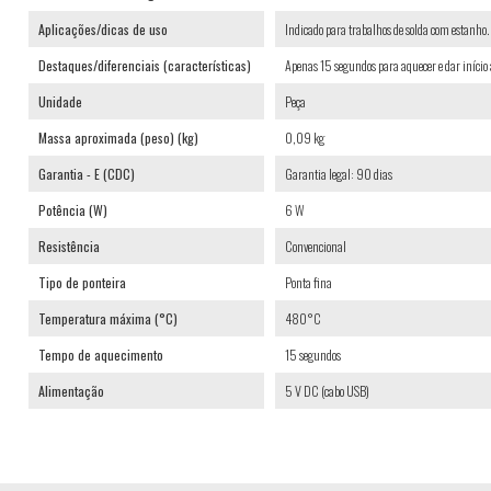
Aplicações/dicas de uso
Indicado para trabalhos de solda com estanho.
Destaques/diferenciais (características)
Apenas 15 segundos para aquecer e dar início 
Unidade
Peça
Massa aproximada (peso) (kg)
0,09 kg
Garantia - E (CDC)
Garantia legal: 90 dias
Potência (W)
6 W
Resistência
Convencional
Tipo de ponteira
Ponta fina
Temperatura máxima (°C)
480°C
Tempo de aquecimento
15 segundos
Alimentação
5 V DC (cabo USB)