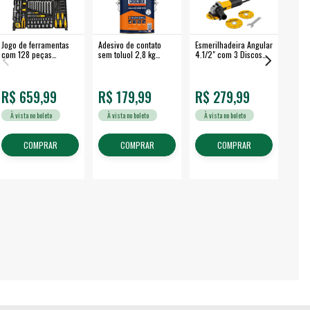
Jogo de ferramentas
Adesivo de contato
Esmerilhadeira Angular
Máqui
com 128 peças
sem toluol 2,8 kg
4.1/2" com 3 Discos
Airle
embalagem fechada -
CASCOLA
650 W EAV 650 -
350B
VONDER
VONDER
R$ 659,99
R$ 179,99
R$ 279,99
R$
À vista no boleto
À vista no boleto
À vista no boleto
À v
COMPRAR
COMPRAR
COMPRAR