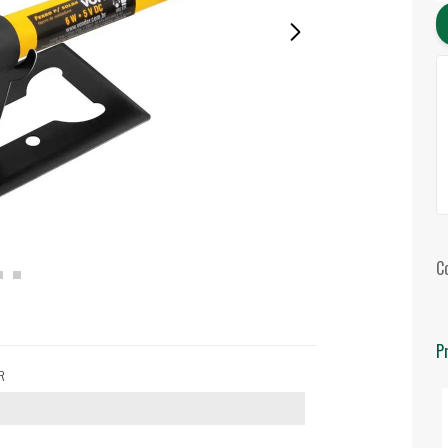
C
P
ER