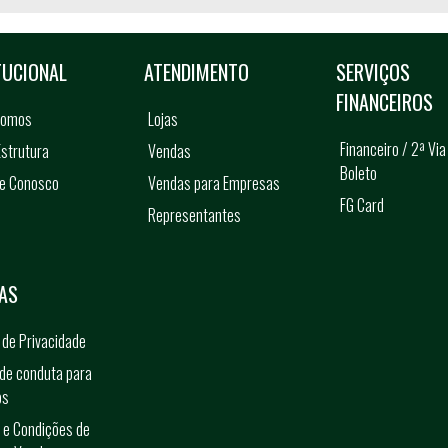
TUCIONAL
ATENDIMENTO
SERVIÇOS
FINANCEIROS
somos
Lojas
Financeiro / 2ª Via
strutura
Vendas
Boleto
he Conosco
Vendas para Empresas
FG Card
Representantes
s
AS
a de Privacidade
de conduta para
os
 e Condições de