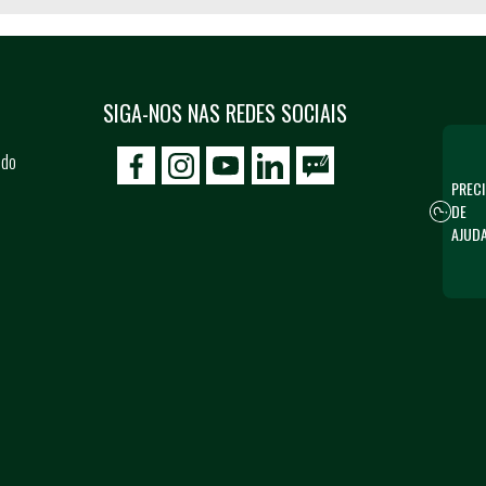
SIGA-NOS NAS REDES SOCIAIS
 do
icon-facebook
icon-social02
icon-social03
PRECI
DE
AJUD