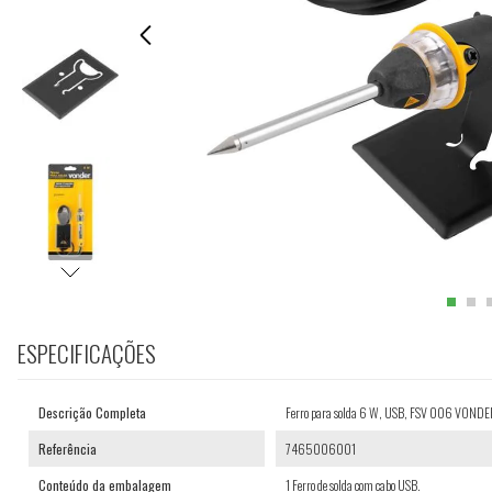
ESPECIFICAÇÕES
Descrição Completa
Ferro para solda 6 W, USB, FSV 006 VOND
Referência
7465006001
Conteúdo da embalagem
1 Ferro de solda com cabo USB.