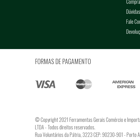
Compra
Dúvidas
Fale C
Devolu
FORMAS DE PAGAMENTO
© Copyright 2021 Ferramentas Gerais Comércio e Import
LTDA - Todos direitos reservados.
Rua Voluntários da Pátria, 3223 CEP: 90230-901 - Porto 