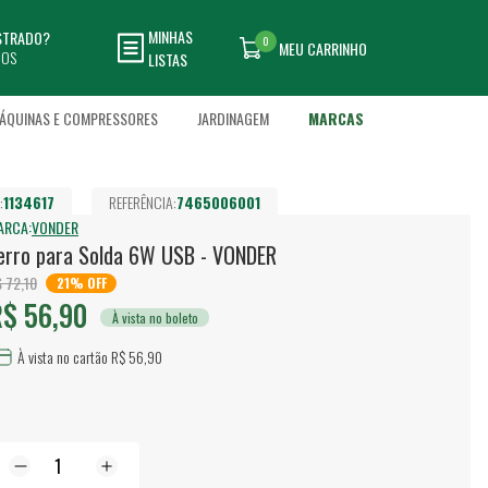
MINHAS
ASTRADO?
0
MEU CARRINHO
DOS
LISTAS
ÁQUINAS E COMPRESSORES
JARDINAGEM
MARCAS
:
1134617
REFERÊNCIA:
7465006001
ARCA:
VONDER
erro para Solda 6W USB - VONDER
 72,10
21% OFF
$ 56,90
À vista no boleto
À vista no cartão R$ 56,90