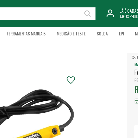
JÁ É CAD
MEUS PEDI
FERRAMENTAS MANUAIS
MEDIÇÃO E TESTE
SOLDA
EPI
M
SKU
M
F
R$
R