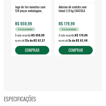
Jogo de ferramentas com
Adesivo de contato sem
Esm
128 peças embalagem
toluol 2,8 kg CASCOLA
4.
fechada - VONDER
EA
R$ 659,99
R$ 179,99
R$
À vista no boleto
À vista no boleto
À vista no cartão
R$ 659,99
À vista no cartão
R$ 179,99
À vi
ou em até
12x de R$ 62,37
ou em até
3x de R$ 62,40
ou 
COMPRAR
COMPRAR
ESPECIFICAÇÕES