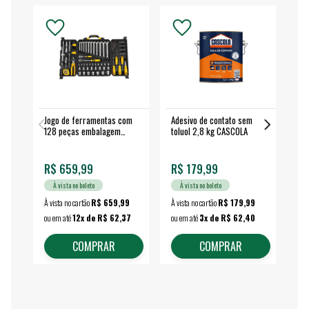
Jogo de ferramentas com
Adesivo de contato sem
Esm
128 peças embalagem
toluol 2,8 kg CASCOLA
4.
fechada - VONDER
EA
R$ 659,99
R$ 179,99
R$
À vista no boleto
À vista no boleto
À vista no cartão
R$ 659,99
À vista no cartão
R$ 179,99
À vi
ou em até
12x de R$ 62,37
ou em até
3x de R$ 62,40
ou 
COMPRAR
COMPRAR