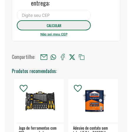
entrega:
Não sei meu CEP
Compartilhe:
Produtos recomendados:
Jogo de ferramentas com
Adesivo de contato sem
Esm