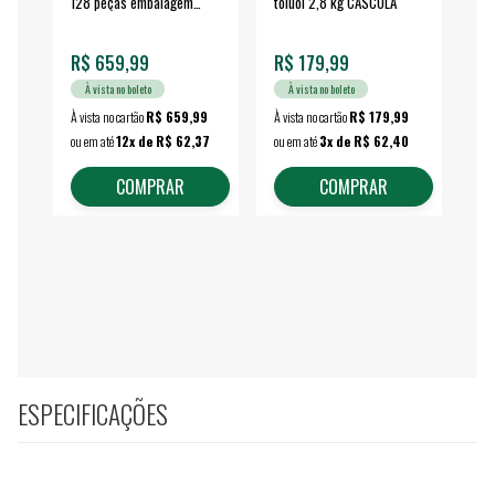
128 peças embalagem
toluol 2,8 kg CASCOLA
4.
fechada - VONDER
EA
R$ 659,99
R$ 179,99
R$
À vista no boleto
À vista no boleto
À vista no cartão
R$ 659,99
À vista no cartão
R$ 179,99
À vi
ou em até
12x de R$ 62,37
ou em até
3x de R$ 62,40
ou 
COMPRAR
COMPRAR
ESPECIFICAÇÕES