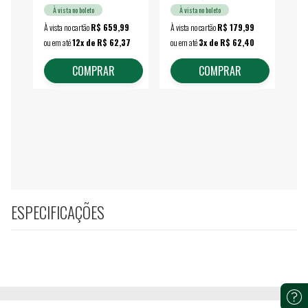
À vista no boleto
À vista no boleto
À vista no cartão
R$ 659,99
À vista no cartão
R$ 179,99
À vi
ou em até
12x de R$ 62,37
ou em até
3x de R$ 62,40
ou 
COMPRAR
COMPRAR
ESPECIFICAÇÕES