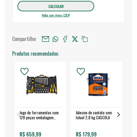
Não sei meu CEP
Compartilhe:
Produtos recomendados:
Jogo de ferramentas com
Adesivo de contato sem
Esm
128 peças embalagem
toluol 2,8 kg CASCOLA
4.
fechada - VONDER
EA
R$ 659,99
R$ 179,99
R$