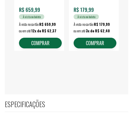
R$ 659,99
R$ 179,99
R$
À vista no boleto
À vista no boleto
À vista no cartão
R$ 659,99
À vista no cartão
R$ 179,99
À vi
ou em até
12x de R$ 62,37
ou em até
3x de R$ 62,40
ou 
COMPRAR
COMPRAR
ESPECIFICAÇÕES