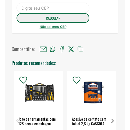
Não sei meu CEP
Compartilhe:
Produtos recomendados:
Jogo de ferramentas com
Adesivo de contato sem
Esm
128 peças embalagem
toluol 2,8 kg CASCOLA
4.
fechada - VONDER
EA