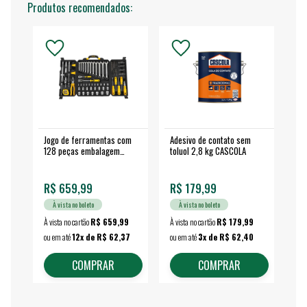
Produtos recomendados:
Jogo de ferramentas com
Adesivo de contato sem
Esm
128 peças embalagem
toluol 2,8 kg CASCOLA
4.
fechada - VONDER
EA
R$ 659,99
R$ 179,99
R$
À vista no boleto
À vista no boleto
À vista no cartão
R$ 659,99
À vista no cartão
R$ 179,99
À vi
ou em até
12x de R$ 62,37
ou em até
3x de R$ 62,40
ou 
COMPRAR
COMPRAR