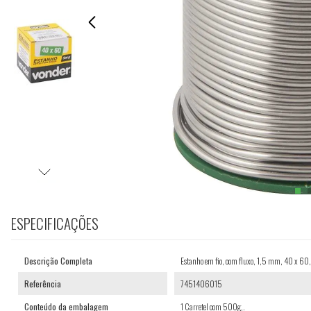
ESPECIFICAÇÕES
Descrição Completa
Estanho em fio, com fluxo, 1,5 mm, 40 x 
Referência
7451406015
Conteúdo da embalagem
1 Carretel com 500g,.