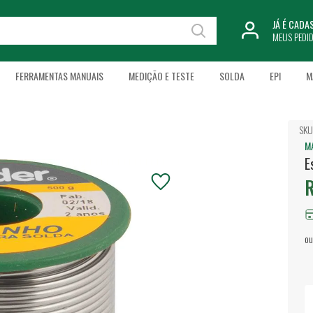
JÁ É CAD
MEUS PEDI
FERRAMENTAS MANUAIS
MEDIÇÃO E TESTE
SOLDA
EPI
M
SKU
M
E
R
ou