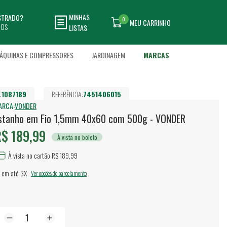
MINHAS
ASTRADO?
0
MEU CARRINHO
DOS
LISTAS
ÁQUINAS E COMPRESSORES
JARDINAGEM
MARCAS
:
1087189
REFERÊNCIA:
7451406015
ARCA:
VONDER
stanho em Fio 1,5mm 40x60 com 500g - VONDER
$ 189,99
À vista no boleto
À vista no cartão R$ 189,99
 em até
3X
Ver opções de parcelamento