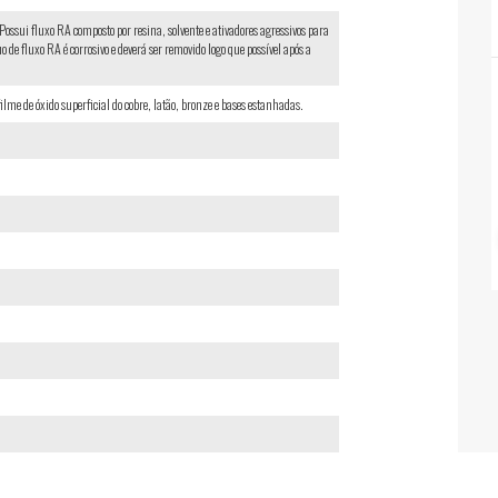
Possui fluxo RA composto por resina, solvente e ativadores agressivos para
de fluxo RA é corrosivo e deverá ser removido logo que possível após a
filme de óxido superficial do cobre, latão, bronze e bases estanhadas.