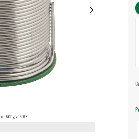
C
P
60,com 500 g,VONDER