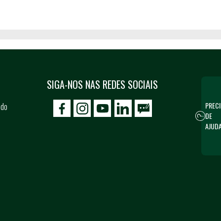
SIGA-NOS NAS REDES SOCIAIS
PRECI
 do
icon-facebook
icon-social02
icon-social03
DE
AJUD