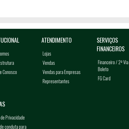
TUCIONAL
ATENDIMENTO
SERVIÇOS
FINANCEIROS
somos
Lojas
Financeiro / 2ª Via
strutura
Vendas
Boleto
he Conosco
Vendas para Empresas
FG Card
Representantes
s
AS
a de Privacidade
de conduta para