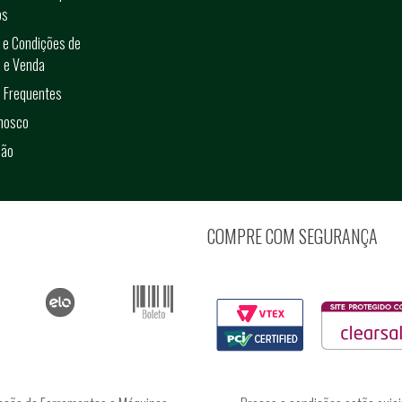
os
 e Condições de
 e Venda
 Frequentes
onosco
ção
COMPRE COM SEGURANÇA