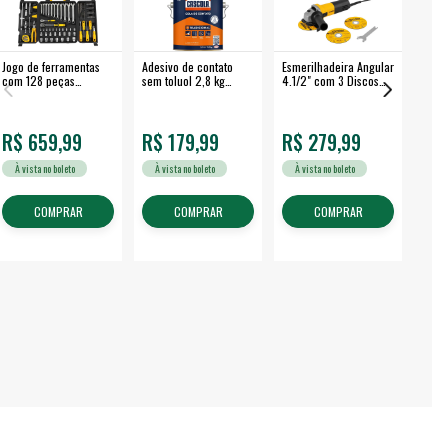
Jogo de ferramentas
Adesivo de contato
Esmerilhadeira Angular
Máqui
com 128 peças
sem toluol 2,8 kg
4.1/2" com 3 Discos
Airle
embalagem fechada -
CASCOLA
650 W EAV 650 -
350B
VONDER
VONDER
R$ 659,99
R$ 179,99
R$ 279,99
R$
À vista no boleto
À vista no boleto
À vista no boleto
À v
COMPRAR
COMPRAR
COMPRAR