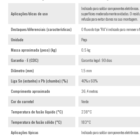
Indicado para soldar componentes eletrônicos. 
Aplicações/dicas de uso
superfícies moderadamente oxidadas. O resíduo 
refusão para evitar danos na sua montagem.
Destaques/diferenciais (características)
O fluxo do tipo "RA" é indicado para remover o 
Unidade
Peça
Massa aproximada (peso) (kg)
0,5 kg
Garantia - E (CDC)
Garantia legal: 90 dias
Diâmetro (mm)
1,5 mm
Liga Sn (estanho) x Pb (chumbo) (%)
40% x 60%
Comprimento aproximado
36,4 metros
Cor do carretel
Verde
Temperatura de fusão líquido (°C)
238°C
Temperatura de fusão sólido (°C)
183°C
Aplicações típicas
Indicado para soldar componentes eletrônicos.