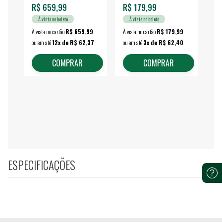
R$ 659,99
R$ 179,99
R$
À vista no boleto
À vista no boleto
À vista no cartão
R$ 659,99
À vista no cartão
R$ 179,99
À vi
ou em até
12x de R$ 62,37
ou em até
3x de R$ 62,40
ou 
COMPRAR
COMPRAR
ESPECIFICAÇÕES