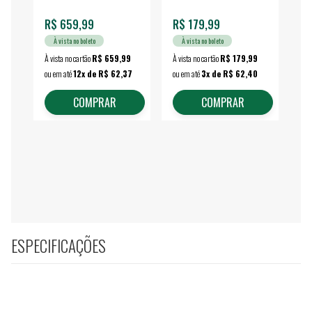
R$ 659,99
R$ 179,99
R$
À vista no boleto
À vista no boleto
À vista no cartão
R$ 659,99
À vista no cartão
R$ 179,99
À vi
ou em até
12x de R$ 62,37
ou em até
3x de R$ 62,40
ou 
COMPRAR
COMPRAR
ESPECIFICAÇÕES