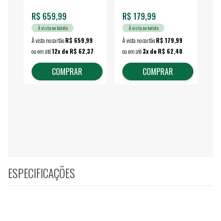
R$ 659,99
R$ 179,99
R$
À vista no boleto
À vista no boleto
À vista no cartão
R$ 659,99
À vista no cartão
R$ 179,99
À vi
ou em até
12x de R$ 62,37
ou em até
3x de R$ 62,40
ou 
COMPRAR
COMPRAR
ESPECIFICAÇÕES