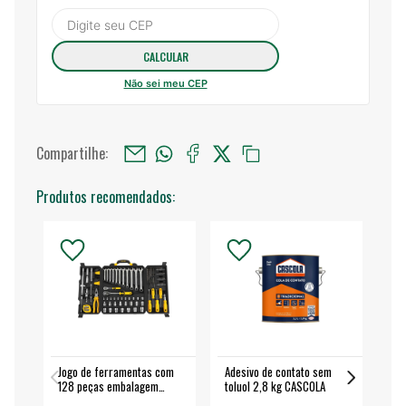
Não sei meu CEP
Compartilhe:
Produtos recomendados:
Jogo de ferramentas com
Adesivo de contato sem
Esm
128 peças embalagem
toluol 2,8 kg CASCOLA
4.
fechada - VONDER
EA