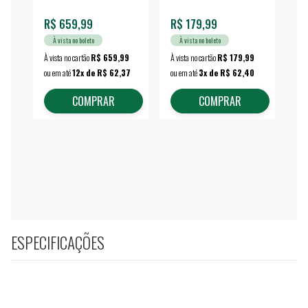
R$ 659,99
R$ 179,99
R$
À vista no boleto
À vista no boleto
À vista no cartão
R$ 659,99
À vista no cartão
R$ 179,99
À vi
ou em até
12x de R$ 62,37
ou em até
3x de R$ 62,40
ou 
COMPRAR
COMPRAR
ESPECIFICAÇÕES