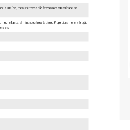
ox, alumínio, metais ferrosos e não ferrosos com esmerilhadeiras
ao mesmo tempo, eliminando a troca de discos. Proporciona menor vibração
vencional.