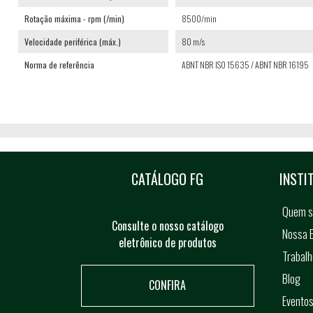
Rotação máxima - rpm (/min)
8500/min
Velocidade periférica (máx.)
80 m/s
Norma de referência
ABNT NBR ISO 15635 / ABNT NBR 16195
CATÁLOGO FG
INSTI
Quem 
Consulte o nosso catálogo
Nossa E
eletrônico de produtos
Trabal
Blog
CONFIRA
Evento