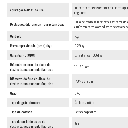
Indicado para desbaste e acabamento em aço in
Aplicações/dicas de uso
angulares.
Permite atividades de desbaste e acabamento 
Destaques/diferenciais (características)
e ruído comparado com o disco de desbaste con
Unidade
Peça
Massa aproximada (peso) (kg)
0.29 kg
Garantia - E (CDC)
Garantia legal: 90 dias
Diâmetro externo do disco de
7" - 180 mm
desbaste/acabamento flap-disc
Diâmetro do furo do disco de
7/8" - 22,23 mm
desbaste/acabamento flap-disc
Grão
G 40
Tipo do grão abrasivo
Óxido de zircônio
Tipo de costado
Costado de plástico
Tipo do perfil do disco de
Reto
desbaste/acabamento flap-disc