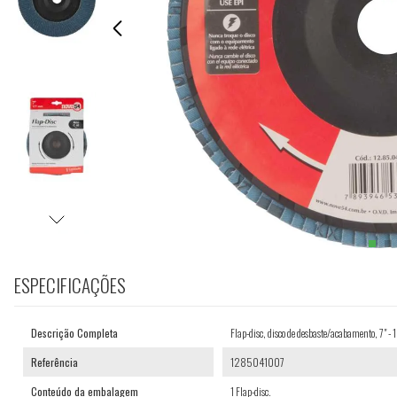
ESPECIFICAÇÕES
Descrição Completa
Flap-disc, disco de desbaste/acabamento, 7"
Referência
1285041007
Conteúdo da embalagem
1 Flap-disc.