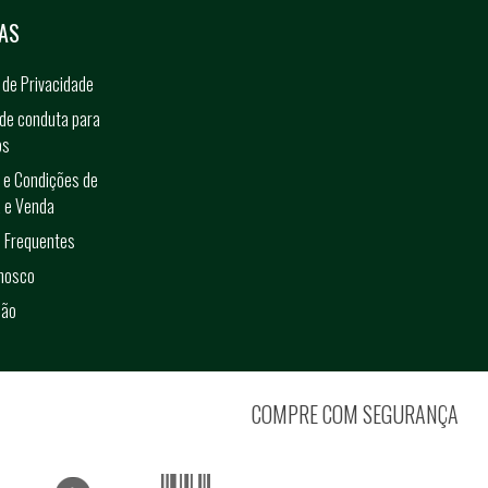
AS
a de Privacidade
de conduta para
os
 e Condições de
 e Venda
 Frequentes
onosco
ção
COMPRE COM SEGURANÇA