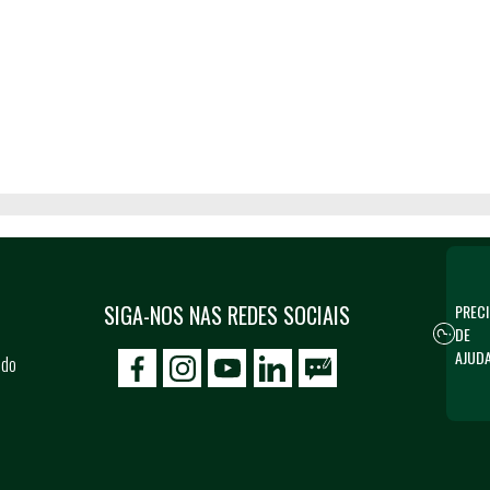
SIGA-NOS NAS REDES SOCIAIS
PRECI
DE
AJUD
 do
icon-facebook
icon-social02
icon-social03