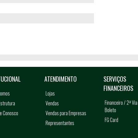
TUCIONAL
ATENDIMENTO
SERVIÇOS
FINANCEIROS
somos
Lojas
Financeiro / 2ª Via
strutura
Vendas
Boleto
he Conosco
Vendas para Empresas
FG Card
Representantes
s