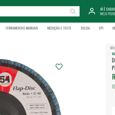
JÁ É CAD
MEUS PEDI
FERRAMENTAS MANUAIS
MEDIÇÃO E TESTE
SOLDA
EPI
M
SKU
M
D
P
R