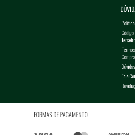
DÚVID
Polític
Código 
terceir
Termos
Compra
Dúvidas
Fale C
Devolu
FORMAS DE PAGAMENTO