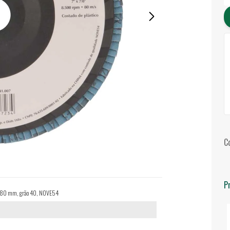
C
P
 - 180 mm, grão 40, NOVE54