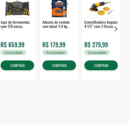
Jogo de ferramentas
Adesivo de contato
Esmerilhadeira Angular
Máqui
com 128 peças
sem toluol 2,8 kg
4.1/2" com 3 Discos
Airle
embalagem fechada -
CASCOLA
650 W EAV 650 -
350B
VONDER
VONDER
R$ 659,99
R$ 179,99
R$ 279,99
R$
À vista no boleto
À vista no boleto
À vista no boleto
À v
COMPRAR
COMPRAR
COMPRAR