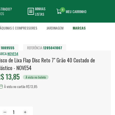
MINHAS
ASTRADO?
0
MEU CARRINHO
DOS
LISTAS
ÁQUINAS E COMPRESSORES
JARDINAGEM
MARCAS
:
1089555
REFERÊNCIA:
1285041007
ARCA:
NOVE54
isco de Lixa Flap Disc Reto 7" Grão 40 Costado de
lástico - NOVE54
$ 13,85
À vista no boleto
À vista no cartão R$ 13,85