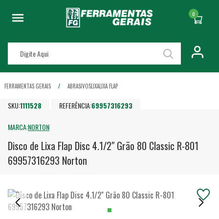
0
FERRAMENTAS GERAIS
ABRASIVOS
LIXA
LIXA FLAP
SKU:
1111528
REFERÊNCIA:
69957316293
MARCA:
NORTON
Disco de Lixa Flap Disc 4.1/2" Grão 80 Classic R-801
69957316293 Norton