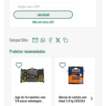
Não sei meu CEP
Compartilhe:
Produtos recomendados:
Jogo de ferramentas com
Adesivo de contato sem
Esm
128 peças embalagem
toluol 2,8 kg CASCOLA
4.
fechada - VONDER
EA