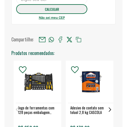
Não sei meu CEP
Compartilhe:
Produtos recomendados:
Jogo de ferramentas com
Adesivo de contato sem
Esm
128 peças embalagem
toluol 2,8 kg CASCOLA
4.
fechada - VONDER
EA