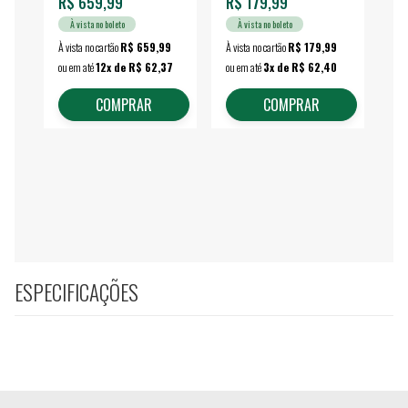
R$ 659,99
R$ 179,99
R$
À vista no boleto
À vista no boleto
À vista no cartão
R$ 659,99
À vista no cartão
R$ 179,99
À vi
ou em até
12x de R$ 62,37
ou em até
3x de R$ 62,40
ou 
COMPRAR
COMPRAR
ESPECIFICAÇÕES