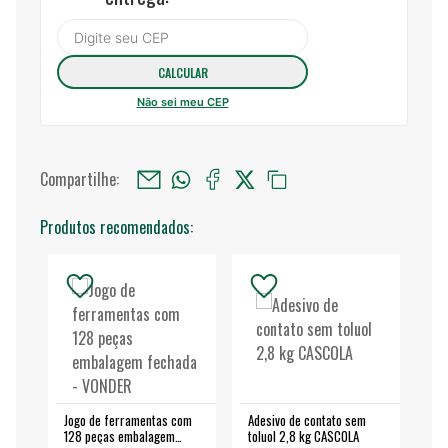
Não sei meu CEP
Compartilhe:
Produtos recomendados:
Jogo de ferramentas com
Adesivo de contato sem
Esm
128 peças embalagem
toluol 2,8 kg CASCOLA
4.