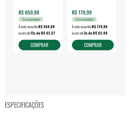
fechada - VONDER
EA
R$ 659,99
R$ 179,99
R$
À vista no boleto
À vista no boleto
À vista no cartão
R$ 659,99
À vista no cartão
R$ 179,99
À vi
ou em até
12x de R$ 62,37
ou em até
3x de R$ 62,40
ou 
COMPRAR
COMPRAR
ESPECIFICAÇÕES