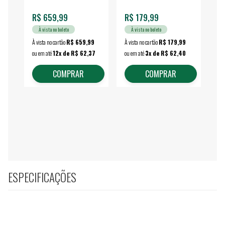
R$ 659,99
R$ 179,99
R$
À vista no boleto
À vista no boleto
À vista no cartão
R$ 659,99
À vista no cartão
R$ 179,99
À vi
ou em até
12x de R$ 62,37
ou em até
3x de R$ 62,40
ou 
COMPRAR
COMPRAR
ESPECIFICAÇÕES