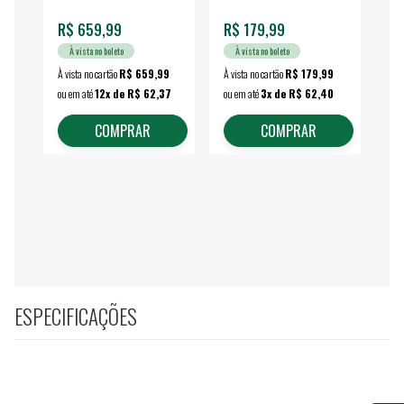
R$ 659,99
R$ 179,99
R$
À vista no boleto
À vista no boleto
À vista no cartão
R$ 659,99
À vista no cartão
R$ 179,99
À vi
ou em até
12x de R$ 62,37
ou em até
3x de R$ 62,40
ou 
COMPRAR
COMPRAR
ESPECIFICAÇÕES