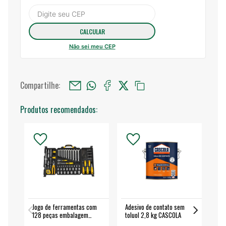
Não sei meu CEP
Compartilhe:
Produtos recomendados:
Jogo de ferramentas com
Adesivo de contato sem
Esm
128 peças embalagem
toluol 2,8 kg CASCOLA
4.
fechada - VONDER
EA