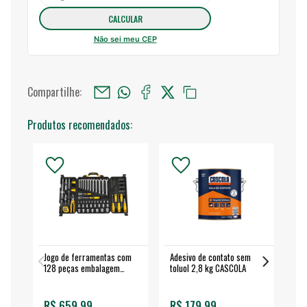
Não sei meu CEP
Compartilhe:
Produtos recomendados:
Jogo de ferramentas com
Adesivo de contato sem
Esm
128 peças embalagem
toluol 2,8 kg CASCOLA
4.
fechada - VONDER
EA
R$ 659,99
R$ 179,99
R$