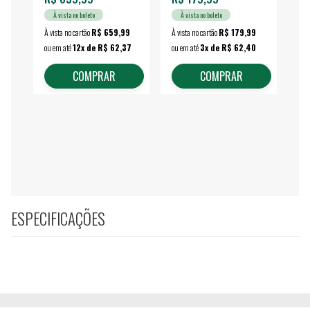
À vista no boleto
À vista no boleto
À vista no cartão
R$ 659,99
À vista no cartão
R$ 179,99
À vi
ou em até
12x de R$ 62,37
ou em até
3x de R$ 62,40
ou 
COMPRAR
COMPRAR
ESPECIFICAÇÕES