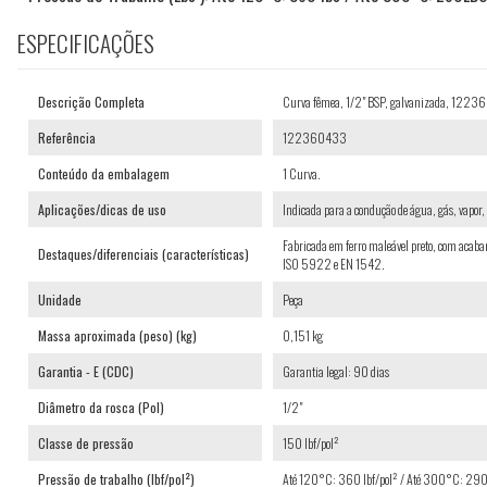
ESPECIFICAÇÕES
Descrição Completa
Curva fêmea, 1/2" BSP, galvanizada, 122
Referência
122360433
Conteúdo da embalagem
1 Curva.
Aplicações/dicas de uso
Indicada para a condução de água, gás, vapor, 
Fabricada em ferro maleável preto, com ac
Destaques/diferenciais (características)
ISO 5922 e EN 1542.
Unidade
Peça
Massa aproximada (peso) (kg)
0,151 kg
Garantia - E (CDC)
Garantia legal: 90 dias
Diâmetro da rosca (Pol)
1/2"
Classe de pressão
150 lbf/pol²
Pressão de trabalho (lbf/pol²)
Até 120°C: 360 lbf/pol² / Até 300°C: 290 