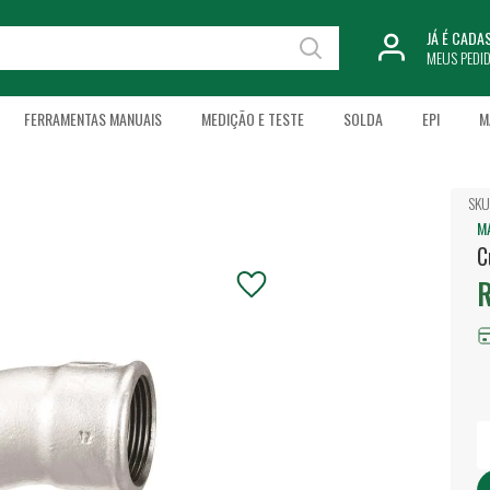
JÁ É CAD
MEUS PEDI
FERRAMENTAS MANUAIS
MEDIÇÃO E TESTE
SOLDA
EPI
M
SKU
M
C
R