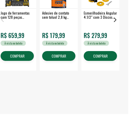
Jogo de ferramentas
Adesivo de contato
Esmerilhadeira Angular
Máqui
com 128 peças
sem toluol 2,8 kg
4.1/2" com 3 Discos
Airle
embalagem fechada -
CASCOLA
650 W EAV 650 -
350B
VONDER
VONDER
R$ 659,99
R$ 179,99
R$ 279,99
R$
À vista no boleto
À vista no boleto
À vista no boleto
À v
COMPRAR
COMPRAR
COMPRAR