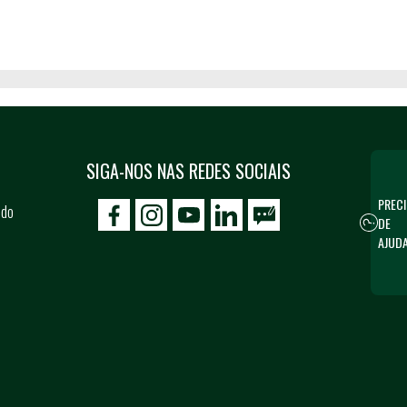
SIGA-NOS NAS REDES SOCIAIS
PRECI
 do
DE
icon-facebook
icon-social02
icon-social03
AJUD