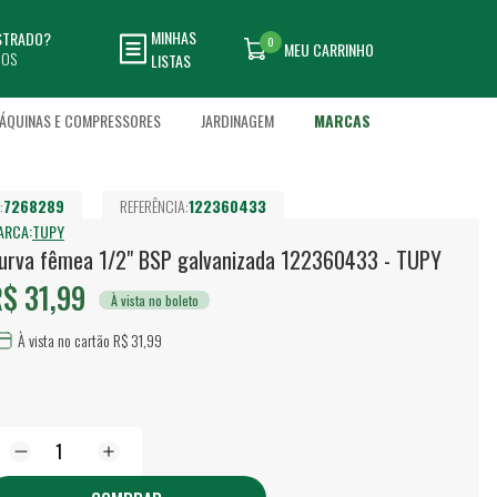
MINHAS
ASTRADO?
0
MEU CARRINHO
DOS
LISTAS
ÁQUINAS E COMPRESSORES
JARDINAGEM
MARCAS
:
7268289
REFERÊNCIA:
122360433
ARCA:
TUPY
urva fêmea 1/2" BSP galvanizada 122360433 - TUPY
$ 31,99
À vista no boleto
À vista no cartão R$ 31,99