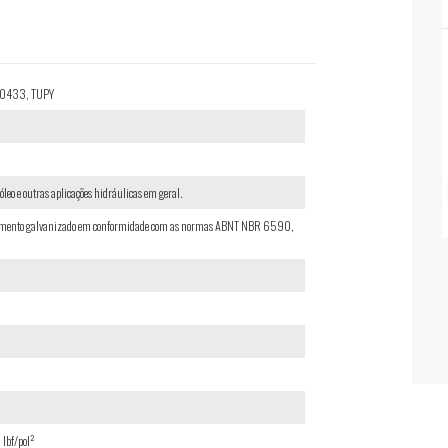
360433, TUPY
óleo e outras aplicações hidráulicas em geral.
abamento galvanizado em conformidade com as normas ABNT NBR 6590,
lbf/pol²